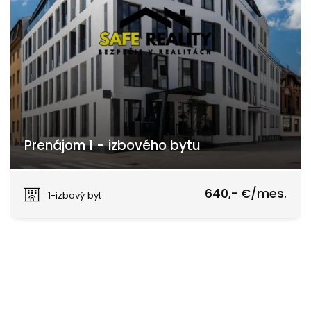
Prenájom 1 - izbového bytu
Jána Milca, Žilina
640,- €/mes.
1-izbový byt