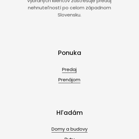
vybraných klientov zastrešuje predaj
nehnuteľností po celom západnom
Slovensku.
Ponuka
Predaj
Prenájom
Hľadám
Domy a budovy