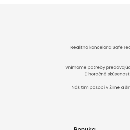
Realitná kancelária Safe r
Vnímame potreby predávajúcic
Dlhoročné skúsenosti 
Náš tím pôsobí v Žiline a 
Ponuka