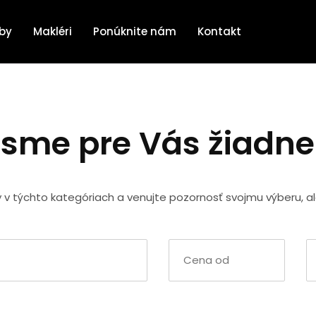
žby
Makléri
Ponúknite nám
Kontakt
 sme pre Vás žiadn
y v týchto kategóriach a venujte pozornosť svojmu výberu, a