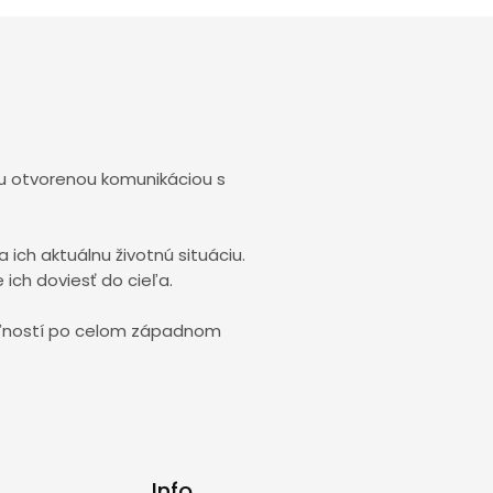
ou otvorenou komunikáciou s
ch aktuálnu životnú situáciu.
 ich doviesť do cieľa.
uteľností po celom západnom
Info