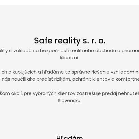
Safe reality s. r. o.
eality si zakladá na bezpečnosti realitného obchodu a priam
klientmi.
h a kupujúcich a hľadáme to správne riešenie vzhľadom na i
nás naučili ako predísť rizikám, ochrániť klientov a komfortne
širšom okolí, pre vybraných klientov zastrešuje predaj nehn
Slovensku.
Hľadám