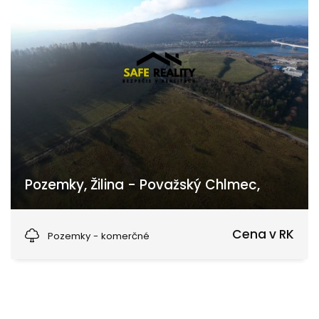
Pozemky, Žilina - Považský Chlmec,
Pod Laščeky, Žilina
Cena v RK
Pozemky - komerčné