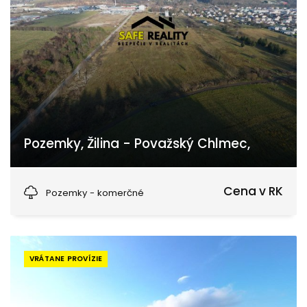
Pozemky, Žilina - Považský Chlmec,
Pod Laščeky, Žilina
Cena v RK
Pozemky - komerčné
VRÁTANE PROVÍZIE