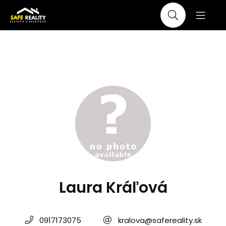
Laura Kráľová
0917173075
kralova@safereality.sk