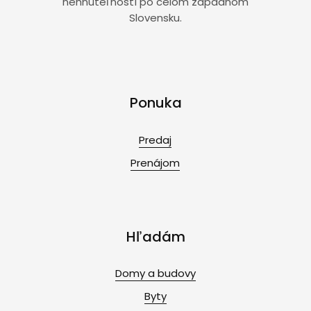
nehnuteľností po celom západnom
Slovensku.
Ponuka
Predaj
Prenájom
Hľadám
Domy a budovy
Byty