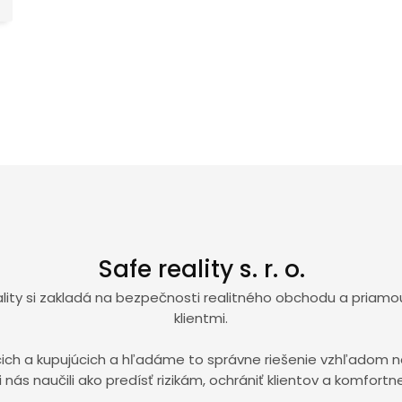
Safe reality s. r. o.
eality si zakladá na bezpečnosti realitného obchodu a priam
klientmi.
h a kupujúcich a hľadáme to správne riešenie vzhľadom na i
nás naučili ako predísť rizikám, ochrániť klientov a komfortne