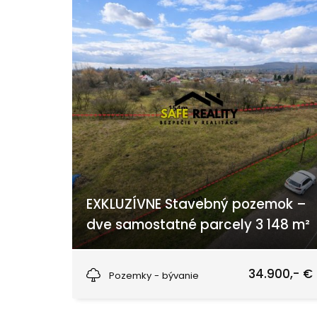
EXKLUZÍVNE Stavebný pozemok –
dve samostatné parcely 3 148 m²
Gbelce
34.900,- €
Pozemky - bývanie