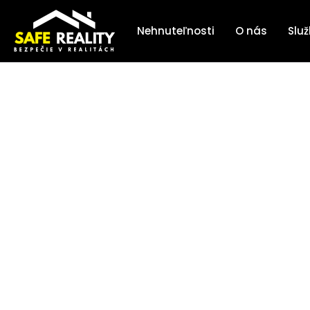
Nehnuteľnosti
O nás
Slu