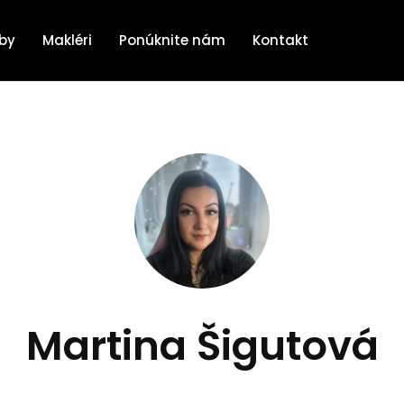
žby
Makléri
Ponúknite nám
Kontakt
Martina Šigutová