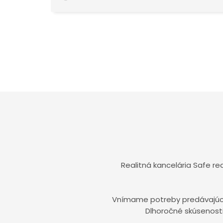
Realitná kancelária Safe r
Vnímame potreby predávajúcic
Dlhoročné skúsenosti 