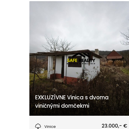
EXKLUZÍVNE Vinica s dvoma
viničnými domčekmi
Nána
23.000,- €
Vinice