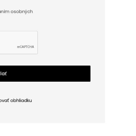
aním osobných
lať
ovať obhliadku