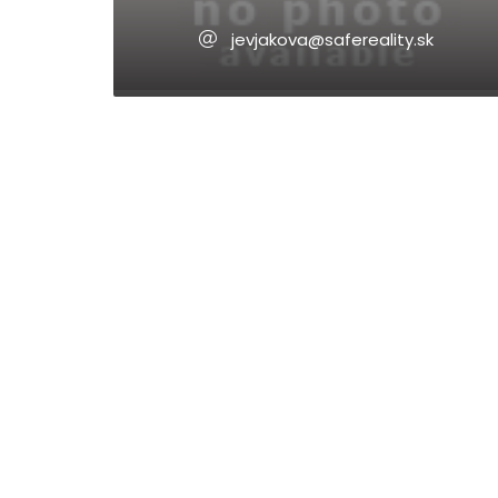
jevjakova@safereality.sk