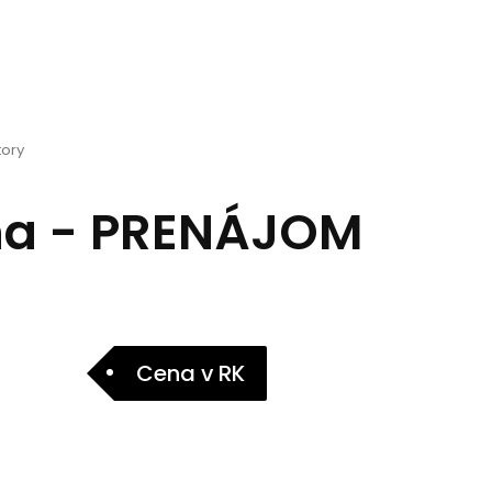
ory
ina - PRENÁJOM
Cena v RK