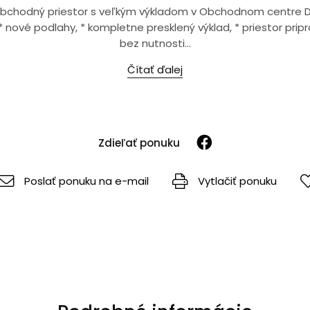
chodný priestor s veľkým výkladom v Obchodnom centre Dub
, * nové podlahy, * kompletne presklený výklad, * priestor pri
bez nutnosti...
Čítať ďalej
Zdieľať ponuku
Poslať ponuku na e-mail
Vytlačiť ponuku