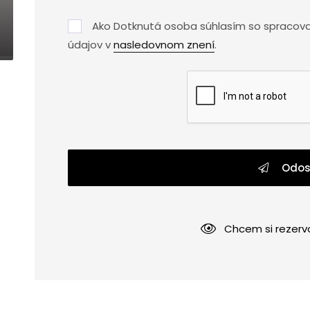
Ako Dotknutá osoba súhlasím so spracov
údajov v
nasledovnom znení
.
Odos
Chcem si rezerv