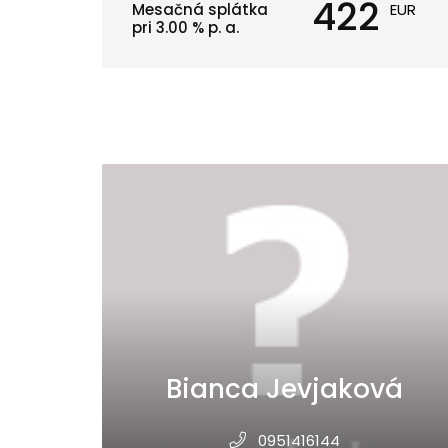
422
Mesačná splátka
EUR
pri
3.00
% p. a.
Bianca Jevjaková
0951416144