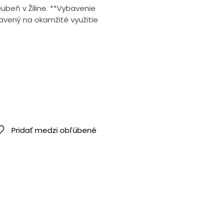
eň v Žiline. **Vybavenie
pravený na okamžité využitie
Pridať medzi obľúbené