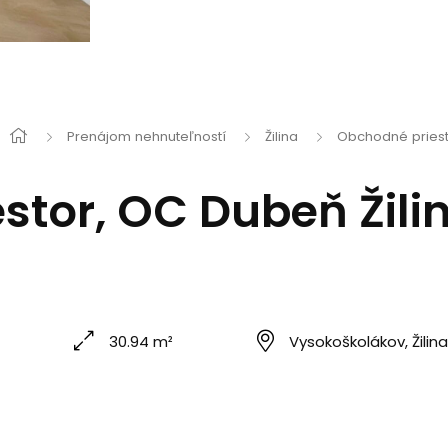
Prenájom nehnuteľností
Žilina
Obchodné priest
stor, OC Dubeň Žil
30.94 m²
Vysokoškolákov, Žilina