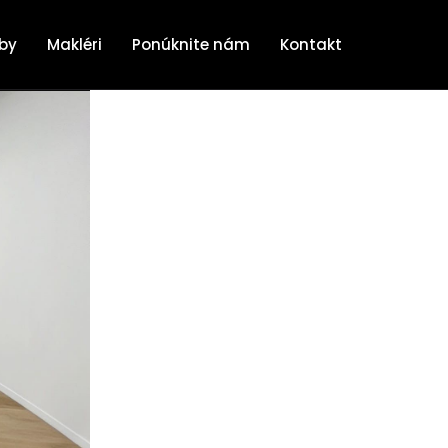
žby
Makléri
Ponúknite nám
Kontakt