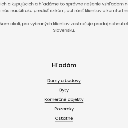
h a kupujúcich a hľadáme to správne riešenie vzhľadom na i
nás naučili ako predísť rizikám, ochrániť klientov a komfortne
širšom okolí, pre vybraných klientov zastrešuje predaj nehn
Slovensku.
Hľadám
Domy a budovy
Byty
Komerčné objekty
Pozemky
Ostatné