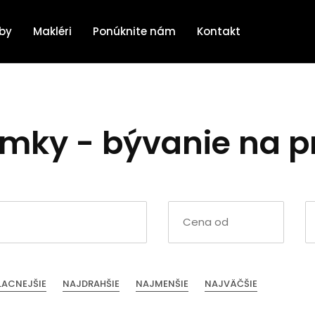
žby
Makléri
Ponúknite nám
Kontakt
mky - bývanie na p
LACNEJŠIE
NAJDRAHŠIE
NAJMENŠIE
NAJVÄČŠIE