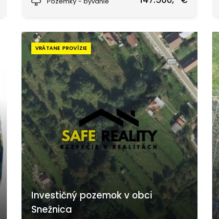
147.500,- €
Pozemky - bývanie
VRÁTANE PROVÍZIE
Investičný pozemok v obci
Snežnica