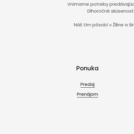
Vnímame potreby predávajúcic
Dlhoročné skúsenosti 
Náš tím pôsobí v Žiline a 
Ponuka
Predaj
Prenájom