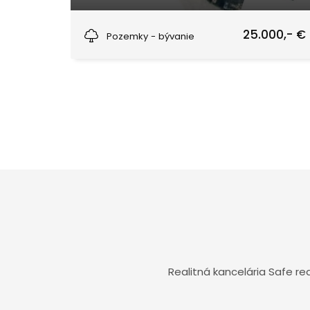
Dlhé Pole
25.000,- €
Pozemky - bývanie
Realitná kancelária Safe r