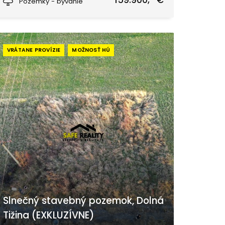
159.900,- €
Pozemky - bývanie
VRÁTANE PROVÍZIE
MOŽNOSŤ HÚ
Slnečný stavebný pozemok, Dolná
Tižina (EXKLUZÍVNE)