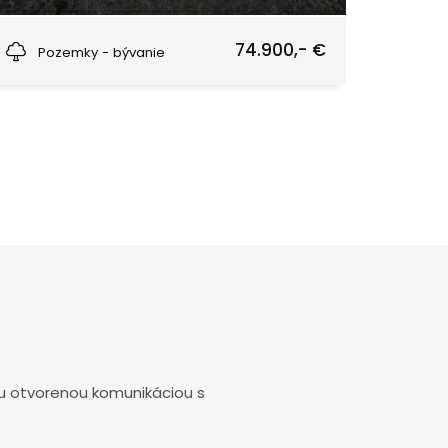
Dolná Tižina
74.900,- €
Pozemky - bývanie
ou otvorenou komunikáciou s