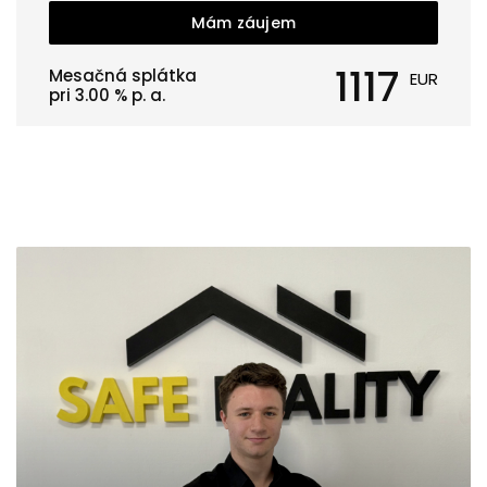
Mám záujem
1117
Mesačná splátka
EUR
pri
3.00
% p. a.