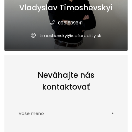
Vladyslav Timoshevskyi
0951889641
timoshevskyi@safereality.sk
Neváhajte nás
kontaktovať
Vaše meno