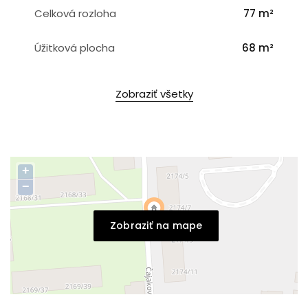
Celková rozloha
77 m²
Úžitková plocha
68 m²
Zobraziť všetky
+
−
Zobraziť na mape