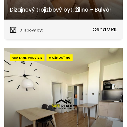
Dizajnový trojizbový byt, Žilina - Bulvár
Antona Bernoláka, Žilina
Cena v RK
3-izbový byt
VRÁTANE PROVÍZIE
MOŽNOSŤ HÚ