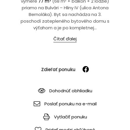
výmere
77 m²
(68 m² + balkón + 2 lodžie)
priamo na Bulvári – Hliny IV (ulica Antona
Bernoláka). Byt sa nachádza na 3.
poschodí zatepleného bytového domu s
výťahom a je po kompletnej...
Čítať ďalej
Zdieľať ponuku
Dohodnúť obhliadku
Poslať ponuku na e-mail
Vytlačiť ponuku
Pridať medzi obľúbené