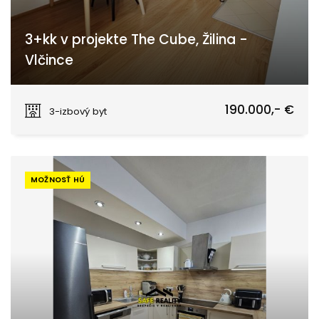
3+kk v projekte The Cube, Žilina -
Vlčince
Obchodná, Žilina
190.000,- €
3-izbový byt
MOŽNOSŤ HÚ