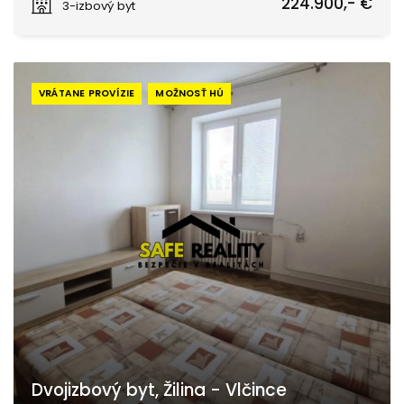
224.900,- €
3-izbový byt
VRÁTANE PROVÍZIE
MOŽNOSŤ HÚ
Dvojizbový byt, Žilina - Vlčince