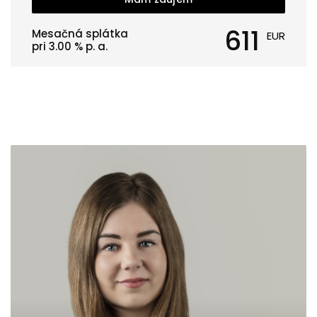
611
Mesačná splátka
EUR
pri
3.00
% p. a.