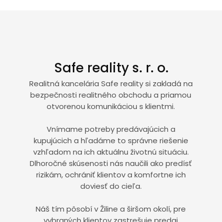
Safe reality s. r. o.
Realitná kancelária Safe reality si zakladá na
bezpečnosti realitného obchodu a priamou
otvorenou komunikáciou s klientmi.
Vnímame potreby predávajúcich a
kupujúcich a hľadáme to správne riešenie
vzhľadom na ich aktuálnu životnú situáciu.
Dlhoročné skúsenosti nás naučili ako predísť
rizikám, ochrániť klientov a komfortne ich
doviesť do cieľa.
Náš tím pôsobí v Žiline a širšom okolí, pre
vybraných klientov zastrešuje predaj