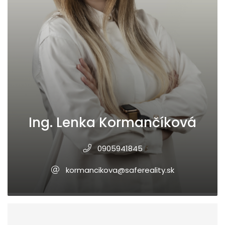
Ing. Lenka Kormančíková
0905941845
kormancikova@safereality.sk