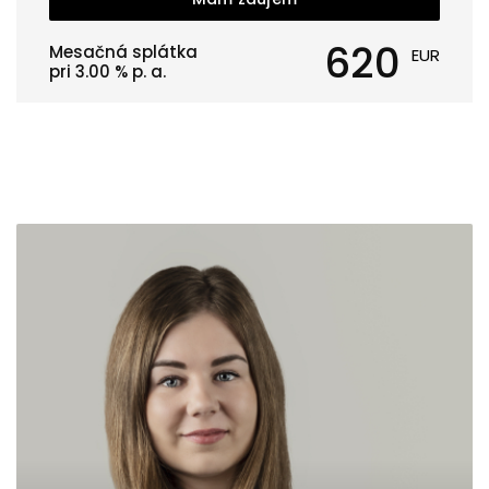
620
Mesačná splátka
EUR
pri
3.00
% p. a.