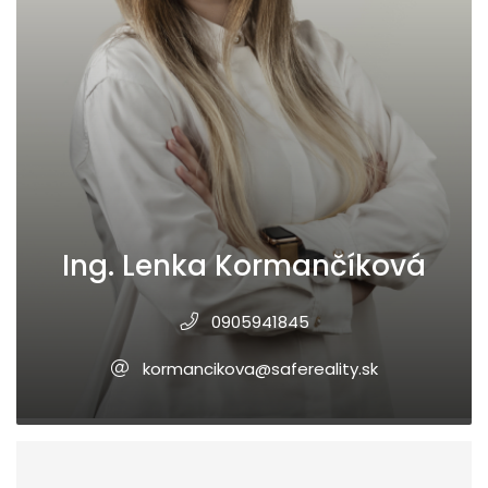
Ing. Lenka Kormančíková
0905941845
kormancikova@safereality.sk