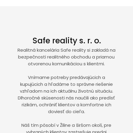
Safe reality s. r. o.
Realitná kancelária Safe reality si zakladá na
bezpečnosti realitného obchodu a priamou
otvorenou komunikáciou s klientmi.
Vnímame potreby predávajúcich a
kupujúcich a hľadáme to správne riešenie
vzhľadom na ich aktuálnu životnú situáciu.
Dlhoročné skúsenosti nás naučili ako predísť
rizikám, ochrániť klientov a komfortne ich
doviesť do cieľa.
Náš tím pôsobí v Žiline a širšom okolí, pre
vybraných klientov zastrešuje predaj