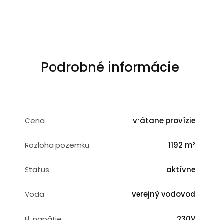
Podrobné informácie
Cena
vrátane provízie
Rozloha pozemku
1192 m²
Status
aktívne
Voda
verejný vodovod
El. napätie
230V