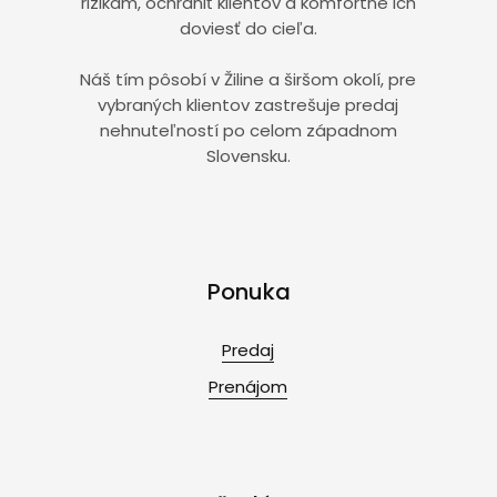
rizikám, ochrániť klientov a komfortne ich
doviesť do cieľa.
Náš tím pôsobí v Žiline a širšom okolí, pre
vybraných klientov zastrešuje predaj
nehnuteľností po celom západnom
Slovensku.
Ponuka
Predaj
Prenájom