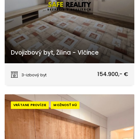
Dvojizbový byt, Žilina - Vlčince
Žilina
154.900,- €
3-izbový byt
VRÁTANE PROVÍZIE
MOŽNOSŤ HÚ