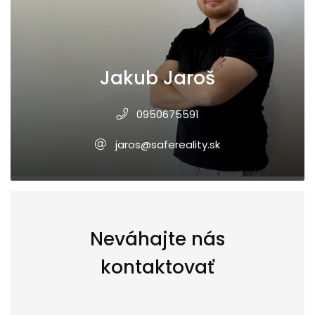
Jakub Jaroš
0950675591
jaros@safereality.sk
Neváhajte nás
kontaktovať