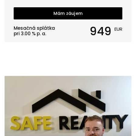
Mám záujem
949
Mesačná splátka
EUR
pri
3.00
% p. a.