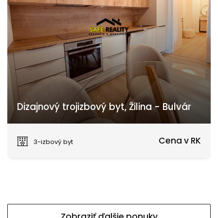
Dizajnový trojizbový byt, Žilina - Bulvár
Antona Bernoláka, Žilina
Cena v RK
3-izbový byt
Zobraziť ďalšie ponuky