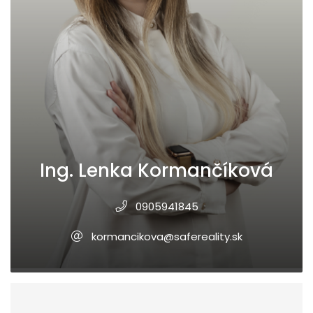
Ing. Lenka Kormančíková
0905941845
kormancikova@safereality.sk