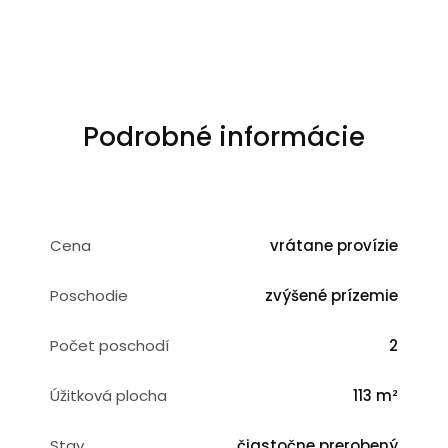
Podrobné informácie
Cena
vrátane provízie
Poschodie
zvýšené prízemie
Počet poschodí
2
Úžitková plocha
113 m²
Stav
čiastočne prerobený