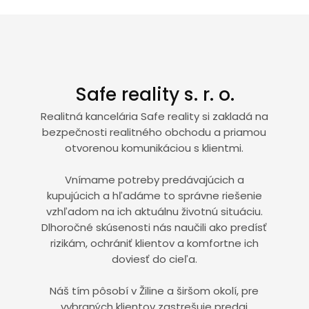
Safe reality s. r. o.
Realitná kancelária Safe reality si zakladá na
bezpečnosti realitného obchodu a priamou
otvorenou komunikáciou s klientmi.
Vnímame potreby predávajúcich a
kupujúcich a hľadáme to správne riešenie
vzhľadom na ich aktuálnu životnú situáciu.
Dlhoročné skúsenosti nás naučili ako predísť
rizikám, ochrániť klientov a komfortne ich
doviesť do cieľa.
Náš tím pôsobí v Žiline a širšom okolí, pre
vybraných klientov zastrešuje predaj