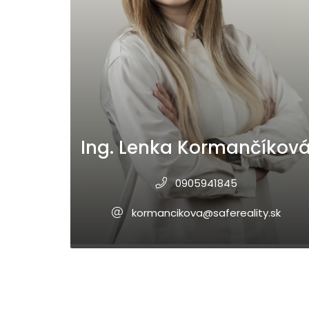
Ing. Lenka Kormančíkov
0905941845
kormancikova@safereality.sk