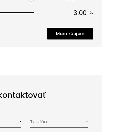
%
Mám záujem
kontaktovať
Telefón