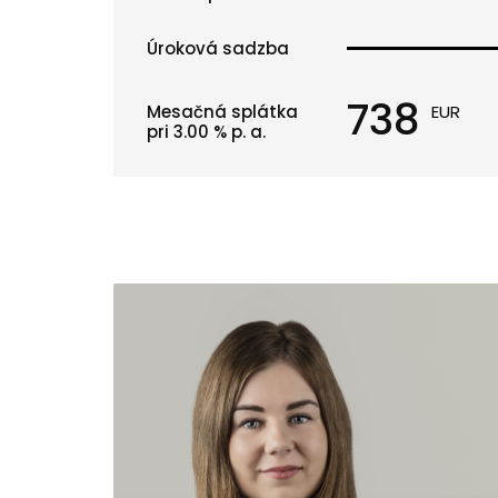
Úroková sadzba
738
Mesačná splátka
EUR
pri
3.00
% p. a.