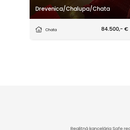
Drevenica/Chalupa/Chata
Veľké Rovné
84.500,- €
Chata
Realitná kancelária Safe r