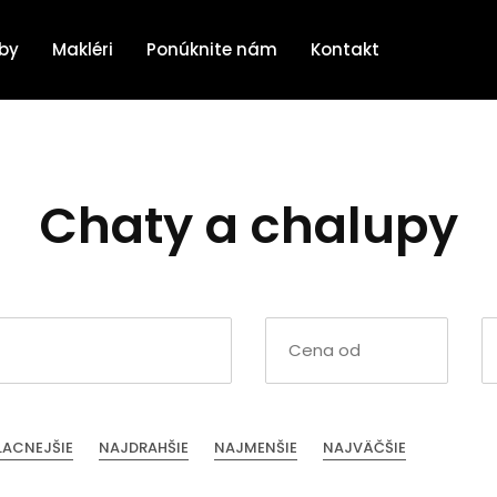
žby
Makléri
Ponúknite nám
Kontakt
Chaty a chalupy
LACNEJŠIE
NAJDRAHŠIE
NAJMENŠIE
NAJVÄČŠIE