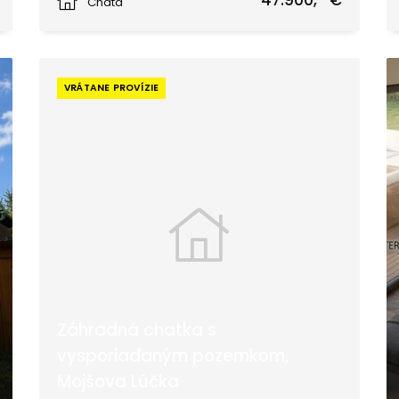
47.900,- €
Chata
VRÁTANE PROVÍZIE
Záhradná chatka s
vysporiadaným pozemkom,
Mojšova Lúčka