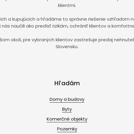
klientmi.
h a kupujúcich a hľadáme to správne riešenie vzhľadom na i
nás naučili ako predísť rizikám, ochrániť klientov a komfortne
širšom okolí, pre vybraných klientov zastrešuje predaj nehn
Slovensku.
Hľadám
Domy a budovy
Byty
Komerčné objekty
Pozemky