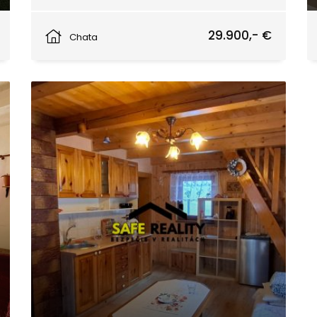
Žilina
29.900,- €
Chata