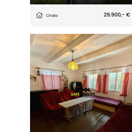
Žilina
29.900,- €
Chata