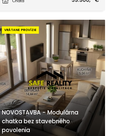
39.900,- €
Chata
VRÁTANE PROVÍZIE
NOVOSTAVBA - Modulárna
chatka bez stavebného
povolenia