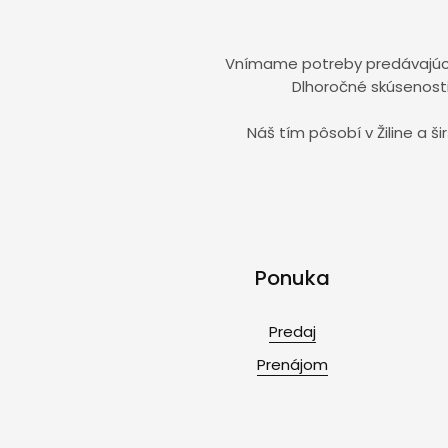
Vnímame potreby predávajúcic
Dlhoročné skúsenosti 
Náš tím pôsobí v Žiline a 
Ponuka
Predaj
Prenájom