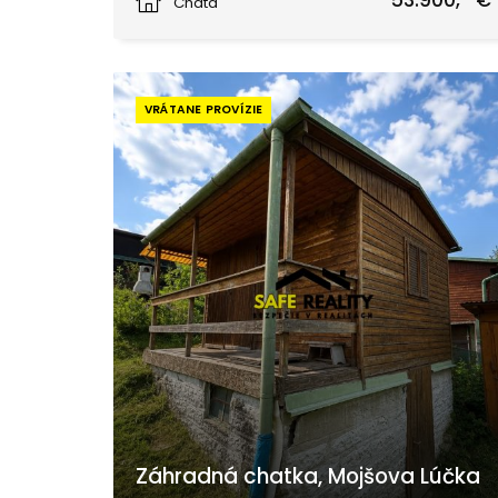
53.900,- €
Chata
VRÁTANE PROVÍZIE
Záhradná chatka, Mojšova Lúčka