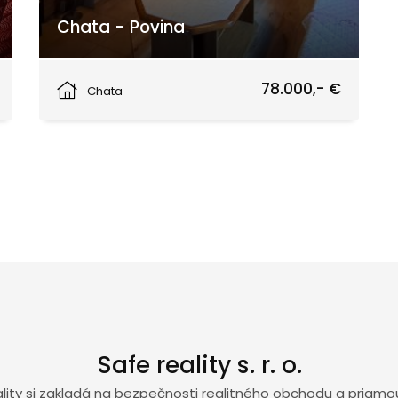
Chata - Povina
Povina
78.000,- €
Chata
Safe reality s. r. o.
eality si zakladá na bezpečnosti realitného obchodu a priam