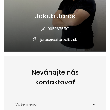
Jakub Jaroš
0950675591
jaros@safereality.sk
Neváhajte nás
kontaktovať
Vaše meno