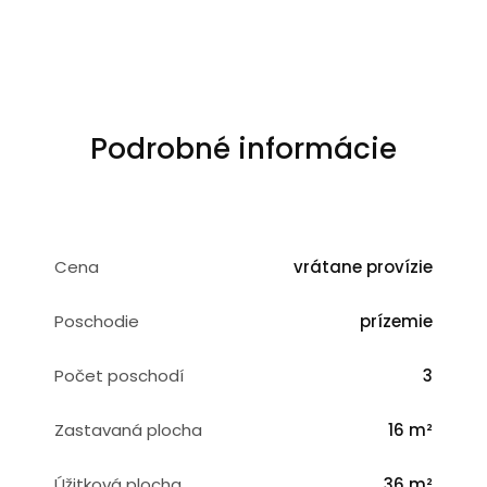
Podrobné informácie
Cena
vrátane provízie
Poschodie
prízemie
Počet poschodí
3
Zastavaná plocha
16 m²
Úžitková plocha
36 m²