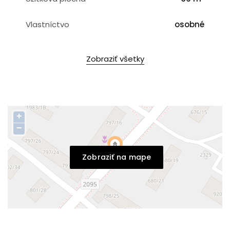
Vlastníctvo
osobné
Zobraziť všetky
+
−
Zobraziť na mape