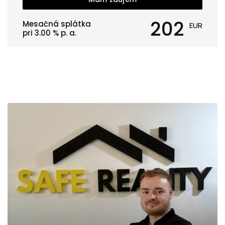
202
Mesačná splátka
EUR
pri
3.00
% p. a.