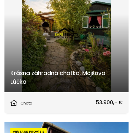
Krásna záhradná chatka, Mojšova
Lúčka
Žilina
53.900,- €
Chata
VRÁTANE PROVÍZIE