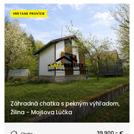
VRÁTANE PROVÍZIE
Záhradná chatka s pekným výhľadom,
Žilina - Mojšova Lúčka
Žilina
39.900,- €
Chata