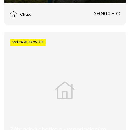
Žilina
29.900,- €
Chata
VRÁTANE PROVÍZIE
Záhradná chatka s vysporiadaným