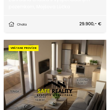
pozemkom, Mojšova Lúčka
Žilina
29.900,- €
Chata
VRÁTANE PROVÍZIE